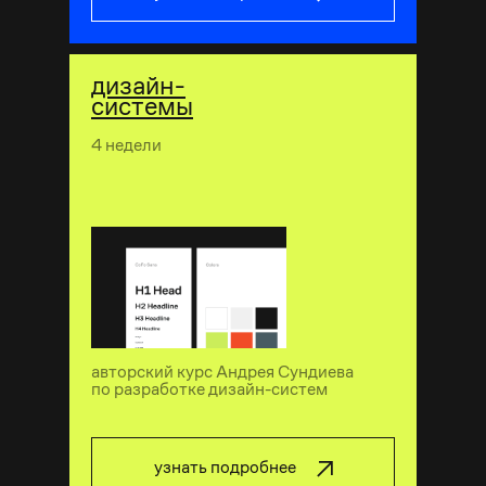
дизайн-
системы
4 недели
авторский курс Андрея Сундиева
по разработке дизайн-систем
узнать подробнее