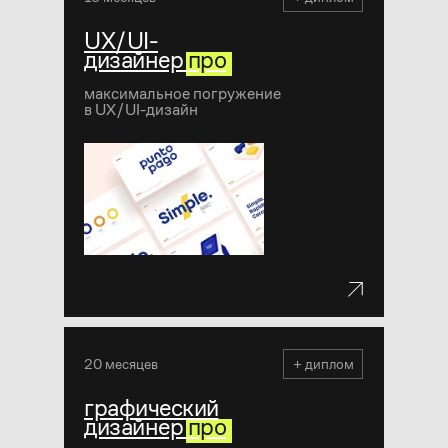
UX/UI-
дизайнер
про
максимальное погружение
в UX/UI-дизайн
20 месяцев
+ диплом
графический
дизайнер
про