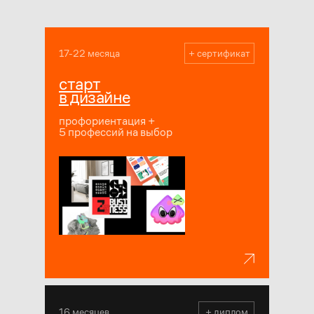
17-22 месяца
+ сертификат
старт
в дизайне
профориентация +
5 профессий на выбор
16 месяцев
+ диплом