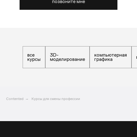
позвоните мне
все
3D-
компьютерная
курсы
моделирование
графика
Contented
→
Курсы для смены профессии