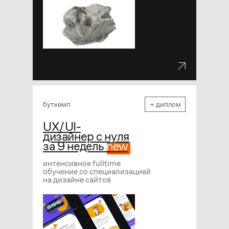
буткемп
+ диплом
UX/UI-
дизайнер с нуля
за 9 недель
new
интенсивное fulltime
обучение со специализацией
на дизайне сайтов