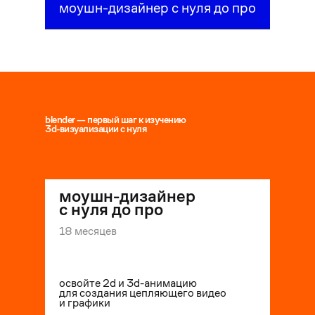
моушн-дизайнер с нуля до про
blender — первый шаг к изучению
3d-визуализации с нуля
моушн-дизайнер
с нуля до про
18 месяцев
-
40
%
освойте 2d и 3d-анимацию
для создания цепляющего видео
и графики