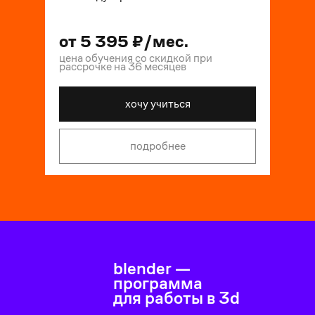
от
5 395
₽/мес.
цена обучения со скидкой при
рассрочке на 36 месяцев
хочу учиться
подробнее
blender —
программа
для работы в 3d