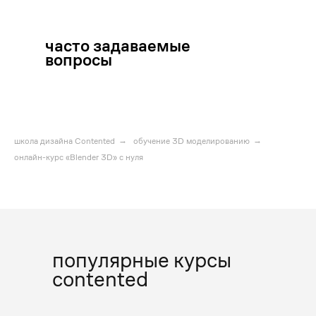
часто задаваемые
вопросы
школа дизайна Contented
→
обучение 3D моделированию
→
онлайн-курс «Blender 3D» с нуля
популярные курсы
contented