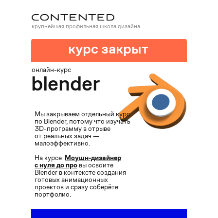
крупнейшая профильная школа дизайна
курс закрыт
онлайн-курс
blender
Мы закрываем отдельный курс
по Blender, потому что изучать
3D-программу в отрыве
от реальных задач —
малоэффективно.
На курсе
Моушн-дизайнер
с нуля до про
вы освоите
Blender в контексте создания
готовых анимационных
проектов и сразу соберёте
портфолио.