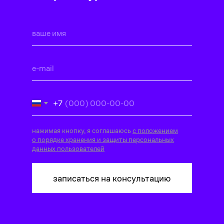
+7
# курс блендер 3д, # blender курсы, # курс
нажимая кнопку, я соглашаюсь
с положением
# блендер 3д обучение, # работа в блендер
о порядке хранения и защиты персональных
данных пользователей
обучение, # blender 3d обучение с нуля, # 
записаться на консультацию