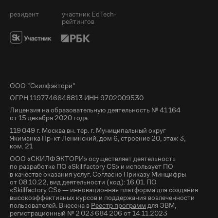
резидент
участник EdTech-
рейтингов
ООО "Скилфэктори"
ОГРН 1197746648813 ИНН 9702009530
Лицензия на образовательную деятельность № 41 164
от 15 декабря 2020 года.
119 049 г. Москва вн. тер. г. Муниципальный округ
Якиманка Пр-кт Ленинский, дом 6, строение 20, этаж 3,
ком. 21
ООО «СКИЛФЭКТОРИ» осуществляет деятельность
по разработке ПО «Skillfactory CS» и использует ПО
в качестве оказания услуг. Согласно Приказу Минцифры
от 08.10.22, вид деятельности (код): 16.01. ПО
«Skillfactory CS» — инновационная платформа для создания
высокоэффективных курсов и поддержания вовлеченности
пользователей. Внесена в
Реестр программ
для ЭВМ,
регистрационный № 2 023 684 206 от 14.11.2023