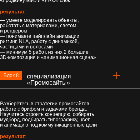
«продвинутый» и «PRO» блок
результат:
— умеете моделировать объекты,
работать с материалами, светом
и рендером
— понимаете пайплайн анимации,
риггинг, NLA, работу с динамикой,
частицами и волосами
— минимум 5 работ, из них 2 большие:
3D-композиция и «‎анимационная сцена»
Блок 8
специализация
«Промосайты»
Разберётесь в стратегии промосайтов,
работе с брифом и задачами бренда.
Научитесь строить концепцию, собирать
мудборд, подбирать типографику, цвет
и анимацию под коммуникационные цели
результат: