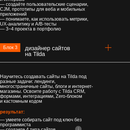
— создаёте пользовательские сценарии,
CJM, прототипы для веба и мобильных
приложений
— понимаете, как использовать метрики,
UX-аналитику и A/B-тесты
— 3−4 проекта в портфолио
Блок 3
дизайнер сайтов
на Tilda
Научитесь создавать сайты на Tilda под
разные задачи: лендинги,
многостраничные сайты, блоги и интернет-
магазины. Освоите работу с Tilda CRM,
формами, интеграциями, Zero-блоком
и кастомным кодом
результат:
— умеете собирать сайт под ключ без
программиста
— создаете 4 типа сайтов