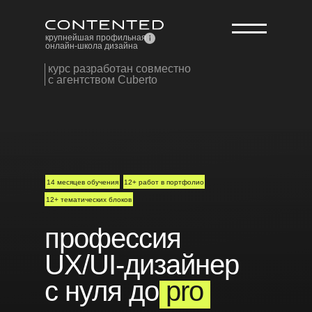
крупнейшая профильная
онлайн-школа дизайна
Курс UX/UI дизайнер
курс разработан совместно
интерфейсов с нуля до PRO
с агентством Cuberto
14 месяцев обучения
12+ работ в портфолио
12+ тематических блоков
профессия
UX/UI-дизайнер
с нуля до
pro