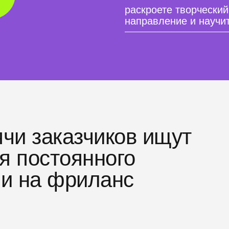
раскроете творческий
направление и научит
чи заказчиков ищут
я постоянного
ли на фриланс