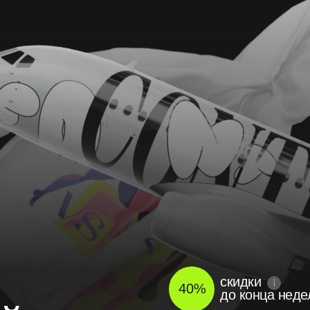
скидки
40
%
до
конца неде