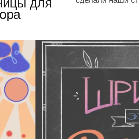
сделали наши с
ницы для
ора