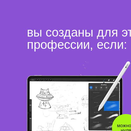
вы созданы для э
профессии, если:
можно
нуля