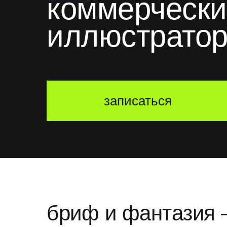
коммерческ
иллюстрато
записаться
бриф и фантазия